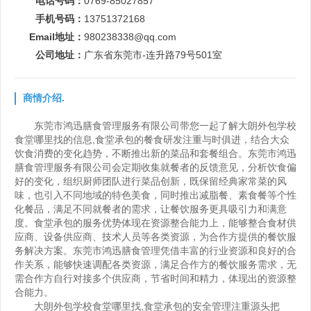
电话号码：
0769-85027857
手机号码：
13751372168
Email地址：
980238338@qq.com
公司地址：
广东省东莞市-连升路79号501室
商情介绍.
东莞市鸿迅膳食管理服务有限公司带您一起了解大朗外包学校
食堂哪里找的信息,食堂承包的餐食研发注重与时俱进，结合大众
饮食消费的变化趋势，不断推出新的菜品和套餐组合。东莞市鸿迅
膳食管理服务有限公司会定期收集就餐者的反馈意见，分析饮食偏
好的变化，组织厨师团队进行菜品创新，既保留经典家常菜的风
味，也引入不同地域的特色美食，同时推出减脂餐、素食餐等个性
化餐品，满足不同就餐者的需求，让餐饮服务更具吸引力和满意
度。食堂承包的服务优势体现在资源整合能力上，能够整合食材供
应商、设备供应商、技术人员等各类资源，为合作方提供的餐饮服
务解决方案。东莞市鸿迅膳食管理凭借丰富的行业资源和良好的合
作关系，能够快速调配各类资源，满足合作方的餐饮服务需求，无
需合作方自行对接多个供应商，节省时间和精力，体现出的资源整
合能力。
大朗外包学校食堂哪里找
,食堂承包的安全管理注重源头把