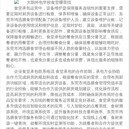
食堂承包运营中，设备维护是保障服务连续性的重要支撑，需
要定期对厨房设备进行检查、保养和维修，确保设备正常运行。东
莞市鸿迅膳食管理配备了的设备维护人员，建立设备维护台账，记
录设备的使用情况和维护信息，定期对炉灶、蒸箱、冰箱等关键设
备进行检修，及时更换老化部件，避免因设备故障影响餐食供应，
保障服务的顺畅进行。食堂承包的餐食供应注重分量充足，根据就
餐者的用餐需求，合理控制餐食分量，确保就餐者能够吃饱吃好。
东莞市鸿迅膳食管理会根据不同人群的食量特点，比如体力劳动
者、脑力劳动者、学生等，调整餐食分量，既避免分量不足导致就
餐者吃不饱，也避免分量过多造成食材浪费，体现出服务的细致和
贴心。
企业食堂承包联系电话
,食堂承包的合作前期，承包方会协助
合作方完成厨房的规划和改造，根据餐食供应的需求，合理布局厨
房功能区域，推荐适合的厨房设备。东莞市鸿迅膳食管理凭借丰富
的行业经验，能够为合作方提供的厨房规划建议，优化操作流程，
提高厨房空间的利用率，降低运营成本，同时确保厨房布局符合食
品安全要求，为后续的餐饮服务运营奠定良好基础。食堂承包的服
务升级还包括智能化技术的应用，引入智能化的点餐系统、食材溯
源系统、环境监测系统等，提升服务的科技含量和效率。东莞市鸿
迅膳食管理服务有限公司通过智能化技术，实现线上点餐、食材来
源一键查询、就餐环境实时监测等功能，为就餐者和合作方提供更
便捷、的服务体验，推动餐饮服务向智能化、现代化方向发展。