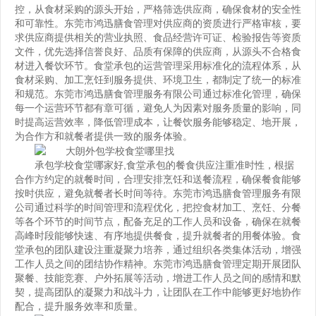
控，从食材采购的源头开始，严格筛选供应商，确保食材的安全性
和可靠性。东莞市鸿迅膳食管理对供应商的资质进行严格审核，要
求供应商提供相关的营业执照、食品经营许可证、检验报告等资质
文件，优先选择信誉良好、品质有保障的供应商，从源头不合格食
材进入餐饮环节。食堂承包的运营管理采用标准化的流程体系，从
食材采购、加工烹饪到服务提供、环境卫生，都制定了统一的标准
和规范。东莞市鸿迅膳食管理服务有限公司通过标准化管理，确保
每一个运营环节都有章可循，避免人为因素对服务质量的影响，同
时提高运营效率，降低管理成本，让餐饮服务能够稳定、地开展，
为合作方和就餐者提供一致的服务体验。
承包学校食堂哪家好
,食堂承包的餐食供应注重准时性，根据
合作方约定的就餐时间，合理安排烹饪和送餐流程，确保餐食能够
按时供应，避免就餐者长时间等待。东莞市鸿迅膳食管理服务有限
公司通过科学的时间管理和流程优化，把控食材加工、烹饪、分餐
等各个环节的时间节点，配备充足的工作人员和设备，确保在就餐
高峰时段能够快速、有序地提供餐食，提升就餐者的用餐体验。食
堂承包的团队建设注重凝聚力培养，通过组织各类集体活动，增强
工作人员之间的团结协作精神。东莞市鸿迅膳食管理定期开展团队
聚餐、技能竞赛、户外拓展等活动，增进工作人员之间的感情和默
契，提高团队的凝聚力和战斗力，让团队在工作中能够更好地协作
配合，提升服务效率和质量。