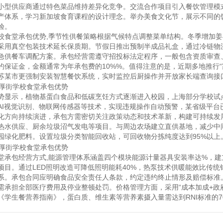
小型供应商通过特色菜品维持差异化竞争。交流合作项目引入餐饮管理模
产体系，学习新加坡食育课程的设计理念。举办美食文化节，展示不同的
验。
校食堂承包优势
,季节性供餐策略根据气候特点调整菜单结构。冬季增加
采用真空包装技术延长保质期。节假日推出预制半成品礼盒，通过冷链物
急供餐车调配方案。承包经营需遵守招投标法定程序，一般包含资质审查
约保证金，金额通常为年承包费的10%%。值得注意的是，近期多地推行
苏某市更强制安装智慧餐饮系统，实时监控后厨操作并开放家长端查询接
势显示，植物基蛋白食品和低碳烹饪方式逐渐进入校园，上海部分学校试
AI视觉识别、物联网传感器等技术，实现违规操作自动预警，某省级平台
化方向持续演进，承包方需密切关注政策动态和技术革新，构建可持续发
热水供应、厨余垃圾沼气发电等项目。与周边农场建立直供基地，减少中间
园绿化肥料。设置垃圾分类智能回收站，可回收物分拣纯度达到95%以上
堂承包经营方式
,能源管理体系涵盖四个模块能源计量器具安装率达%，
项目。通过LED照明改造可降低照明能耗40%，热泵技术供暖能效比传
系。承包合同应明确食品安全责任人条款，约定违约终止情形及赔偿标准
需承担全部医疗费用及停业整顿处罚。价格管理方面，采用“成本加成+政
《学生餐营养指南》，蛋白质、维生素等营养素摄入量需达到RNI标准的7