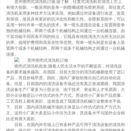
贵州密闭式清洗机订做
,据了解，往复式清洗机在清洗工艺上
有很大创新。一般采用的是单一的喷嘴或喷头喷射系统，而往复式
清洗机采用多种技术方法来实现。例如通过对设备进行改进、改造
和加强，使其具有更好的抗冲击性和耐久性。在喷射系统中，可以
采用一种叫作单一喷头的技术。单一喷头是指在设备上装置两套单
独的机械结构，即两个或多个机械结构之间通过一台机械连接。由
于其功能不同而有不同的特点，它既具有传统清洗方法所无法比拟
的率、低维护费用和高安全性等优势。而单一喷头则是在设备上装
置两个或多个机械结构，即两个或多个机械结构之间通过一台机械
连接。
密闭式清洗机批发
,随着人民生活水平的不断提高，对清洗设
备的要求越来越高。在我国，目前大部分的清洗机械都使用了进口
产品，而且价格昂贵。因此，国内厂家纷纷推出自己的自动化设
备。但是，目前国内的清洗设备市场还没有真正形成规模。我国清
洗设备生产厂家多为小型企业。由于技术、资金和人才等原因，大
部分企业都是以小作坊式的生产方式。而这些小厂家在产品质量、
工艺流程上都有差距。这就造成了我国清洗机械行业整体水平低
下。目前，国内清洗机械市场的主体是以小作坊式的生产方式为
主。这些小厂家大多是以小作坊为主体，其设备水平与国外企业相
比还有很大差距。
目前，在国内外市场上已有多种产品可用于清洗设备的清洗和
维护。据介绍，往复式清洗机的大优势是可以快速、地清除物体表