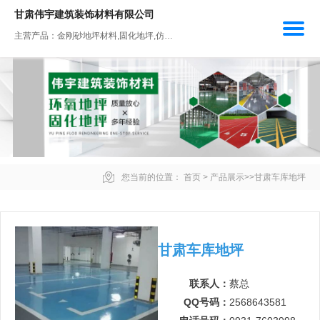
甘肃伟宇建筑装饰材料有限公司
主营产品：金刚砂地坪材料,固化地坪,仿石压花材料,环氧自流坪,车库地坪
您当前的位置：
首页
>
产品展示
>>
甘肃车库地坪
甘肃车库地坪
联系人：
蔡总
QQ号码：
2568643581