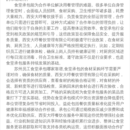
食堂承包能为合作单位解决用餐管理的难题。很多单位自身管
理食堂时，会面临人员招聘、食材采购、卫生维护等诸多题，耗费
大量精力。西安大哼餐饮接手后，负责食堂的全部运营管理，合作
单位只需进行监督即可。这种方式减轻了合作单位的管理负担，让
他们能专注于自身的主要工作，提高整体运营效率。食堂承包行业
受到相关政策的规范和引导，这些政策旨在保障食品安全、提升服
务质量。西安大哼餐饮管理有限公司积极遵守行业政策，在食材采
购、厨房卫生、人员健康等方面严格按照规定执行。比如，定期组
织员工进行健康体检，确保上岗人员持有健康证明；对厨房区域进
行每日清洁消毒，符合卫生标准。遵守政策不仅是行业要求，也是
食堂承包服务持续发展的基础。
苏州员工食堂承包哪家靠谱
,食堂承包的食材采购环节需要严
谨对待，确保食材的质量。西安大哼餐饮管理有限公司在采购时，
会选择有资质的供应商，查看食材的检验合格证明，对食材的外
观、新鲜度等进行现场检查。采购回来的食材会进行再次验收，合
格后方可进入厨房加工。严格的采购流程为食堂承包服务的菜品质
量打下了坚实基础。优势在食堂承包模式中突出资源整合降低委托
单位管理复杂性节省时间投入。益处包括餐饮质量标准化提升用户
健康和幸福感驱动合作价值。承包公司通过规模效应减少浪费和成
本优化后勤供应。西安大哼餐饮在服务中展现这些优势增强社会效
益。行业机制促进知识共享和经验传递积累行业进步。整体让食堂
服务更容易获取和可靠支持各类机构运营。这些积极面推动合作扩