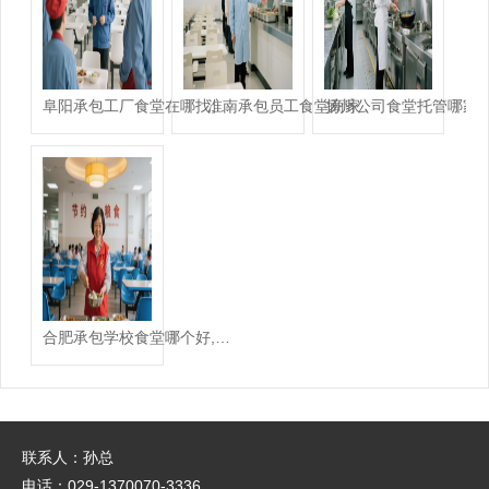
淮南承包员工食堂商家
阜阳承包工厂食堂在哪找,承包学校食堂哪家好
扬州公司食堂托管哪家
合肥承包学校食堂哪个好,承包学校食堂哪家好
联系人：孙总
电话：029-1370070-3336