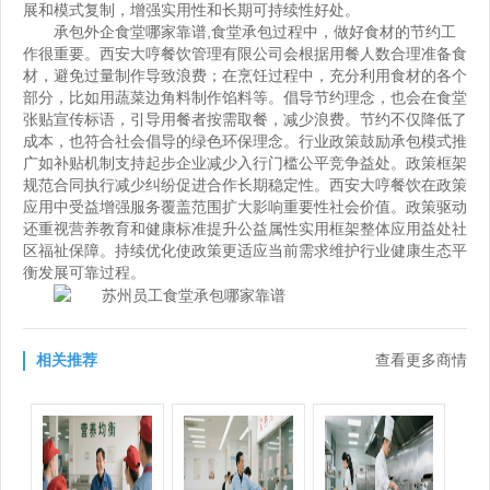
展和模式复制，增强实用性和长期可持续性好处。
承包外企食堂哪家靠谱
,食堂承包过程中，做好食材的节约工
作很重要。西安大哼餐饮管理有限公司会根据用餐人数合理准备食
材，避免过量制作导致浪费；在烹饪过程中，充分利用食材的各个
部分，比如用蔬菜边角料制作馅料等。倡导节约理念，也会在食堂
张贴宣传标语，引导用餐者按需取餐，减少浪费。节约不仅降低了
成本，也符合社会倡导的绿色环保理念。行业政策鼓励承包模式推
广如补贴机制支持起步企业减少入行门槛公平竞争益处。政策框架
规范合同执行减少纠纷促进合作长期稳定性。西安大哼餐饮在政策
应用中受益增强服务覆盖范围扩大影响重要性社会价值。政策驱动
还重视营养教育和健康标准提升公益属性实用框架整体应用益处社
区福祉保障。持续优化使政策更适应当前需求维护行业健康生态平
衡发展可靠过程。
相关推荐
查看更多商情