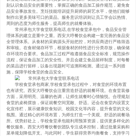
刻认识食品安全的重要性，掌握正确的食品加工操作规范，避免食
品安全事故发生。烹饪技能培训提升厨师的厨艺水平，使他们能够
制作出更多美味可口的菜品。服务意识培训则让员工学会以热情、
周到的态度为师生服务，提高师生的就餐体验。
常州承包大学食堂联系电话
,在学校食堂承包中，食品安全管
理体系的建立是重中之重。西安大哼餐饮会构建一套完善的食品安
全管理体系。从食材的采购源头开始把控，对供应商进行严格筛选
和审核。在食材储存环节，根据食材的特性进行分类存放，确保储
存环境符合要求。食品加工过程严格遵循食品安全标准，规范操作
流程，保证食品加工的安全性。并且会建立食品留样制度，对每餐
的菜品进行留样，以备出现题时可追溯和检测。通过这一系列措
施，保障学校食堂的食品安全。
学校食堂承包商家
,学校食堂承包过程中，对食堂的环境布置
也有讲究。西安大哼餐饮会注重营造舒适的就餐环境。在食堂装修
方面，采用明亮、温馨的色调，让师生就餐时心情愉悦。合理规划
食堂的桌椅摆放，保证就餐空间宽敞、舒适。还会在食堂内设置文
化宣传栏，展示健康饮食知识、校园文化等内容，提升食堂的文化
氛围。通过精心的环境布置，为师生打造一个美观、舒适的就餐场
所。优势好处上，学校食堂承包能利用预算资源，提供更多样化的
餐饮服务。西安大哼餐饮餐饮团队专注成本控制，通过批量采购和
菜单规划降低开支。与此同时，学生获得营养均衡餐食，支持学习