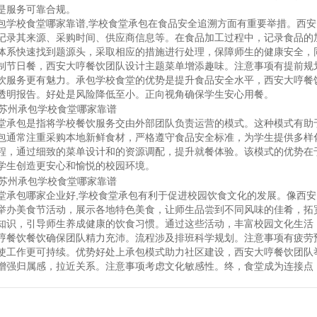
是服务可靠合规。
包学校食堂哪家靠谱
,学校食堂承包在食品安全追溯方面有重要举措。西
记录其来源、采购时间、供应商信息等。在食品加工过程中，记录食品的
体系快速找到题源头，采取相应的措施进行处理，保障师生的健康安全，
制节日餐，西安大哼餐饮团队设计主题菜单增添趣味。注意事项有提前规
饮服务更有魅力。承包学校食堂的优势是提升食品安全水平，西安大哼餐
透明报告。好处是风险降低至小。正向视角确保学生安心用餐。
堂承包是指将学校餐饮服务交由外部团队负责运营的模式。这种模式有助
包通常注重采购本地新鲜食材，严格遵守食品安全标准，为学生提供多样
程，通过细致的菜单设计和的资源调配，提升就餐体验。该模式的优势在
学生创造更安心和愉悦的校园环境。
堂承包哪家企业好
,学校食堂承包有利于促进校园饮食文化的发展。像西
举办美食节活动，展示各地特色美食，让师生品尝到不同风味的佳肴，拓
知识，引导师生养成健康的饮食习惯。通过这些活动，丰富校园文化生活
哼餐饮餐饮确保团队精力充沛。流程涉及排班科学规划。注意事项有疲劳
使工作更可持续。优势好处上承包模式助力社区建设，西安大哼餐饮团队
增强归属感，拉近关系。注意事项考虑文化敏感性。终，食堂成为连接点