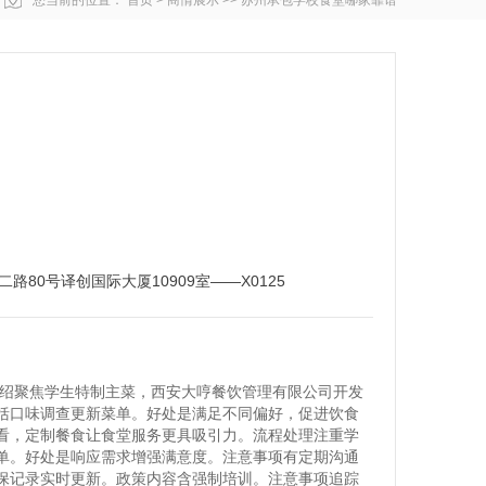
您当前的位置：
首页
>
商情展示
>>
苏州承包学校食堂哪家靠谱
路80号译创国际大厦10909室——X0125
介绍聚焦学生特制主菜，西安大哼餐饮管理有限公司开发
括口味调查更新菜单。好处是满足不同偏好，促进饮食
看，定制餐食让食堂服务更具吸引力。流程处理注重学
单。好处是响应需求增强满意度。注意事项有定期沟通
保记录实时更新。政策内容含强制培训。注意事项追踪