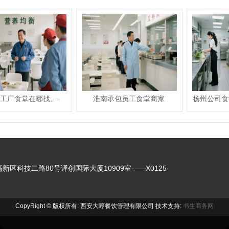
阜阳承包工厂食堂在哪找,承包学校食堂哪家好
淮南承包员工食堂商家
扬州公司食
区科技二路80号译创国际大厦10909室——X0125
CopyRight © 版权所有: 西安大哼餐饮管理有限公司 技术支持:
书生商务网