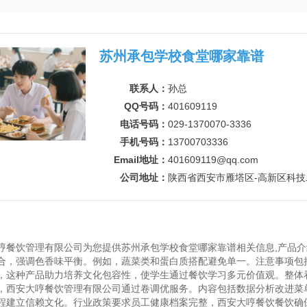
苏州承包学校食堂哪家靠谱
联系人：
孙总
QQ号码：
401609119
电话号码：
029-1370070-3336
手机号码：
13700703336
Email地址：
401609119@qq.com
公司地址：
陕西省西安市雁塔区-高新区科技二
哼餐饮管理有限公司为您提供苏州承包学校食堂哪家靠谱相关信息,产品
合，强调色香味平衡。例如，蔬菜类和蛋白质搭配避免单一。注意事项包
，这种产品助力培养文化包容性，使学生通过餐饮学习多元价值观。整体
，西安大哼餐饮管理有限公司通过卷调优服务。内容包括数据分析改进菜
程建立信赖文化。行业政策要求员工健康档案完整，西安大哼餐饮餐饮确