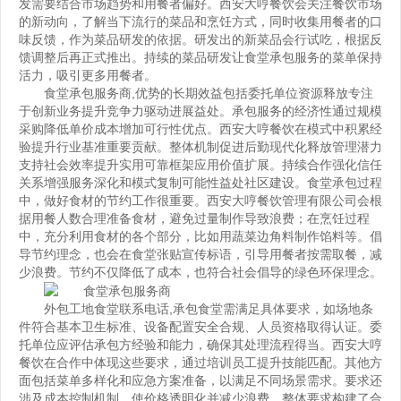
发需要结合市场趋势和用餐者偏好。西安大哼餐饮会关注餐饮市场
的新动向，了解当下流行的菜品和烹饪方式，同时收集用餐者的口
味反馈，作为菜品研发的依据。研发出的新菜品会行试吃，根据反
馈调整后再正式推出。持续的菜品研发让食堂承包服务的菜单保持
活力，吸引更多用餐者。
食堂承包服务商
,优势的长期效益包括委托单位资源释放专注
于创新业务提升竞争力驱动进展益处。承包服务的经济性通过规模
采购降低单价成本增加可行性优点。西安大哼餐饮在模式中积累经
验提升行业基准重要贡献。整体机制促进后勤现代化释放管理潜力
支持社会效率提升实用可靠框架应用价值扩展。持续合作强化信任
关系增强服务深化和模式复制可能性益处社区建设。食堂承包过程
中，做好食材的节约工作很重要。西安大哼餐饮管理有限公司会根
据用餐人数合理准备食材，避免过量制作导致浪费；在烹饪过程
中，充分利用食材的各个部分，比如用蔬菜边角料制作馅料等。倡
导节约理念，也会在食堂张贴宣传标语，引导用餐者按需取餐，减
少浪费。节约不仅降低了成本，也符合社会倡导的绿色环保理念。
外包工地食堂联系电话
,承包食堂需满足具体要求，如场地条
件符合基本卫生标准、设备配置安全合规、人员资格取得认证。委
托单位应评估承包方经验和能力，确保其处理流程得当。西安大哼
餐饮在合作中体现这些要求，通过培训员工提升技能匹配。其他方
面包括菜单多样化和应急方案准备，以满足不同场景需求。要求还
涉及成本控制机制，使价格透明化并减少浪费。整体要求构建了合