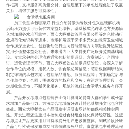
作框架，支持服务高质量交付。合理规范下的承包过程促进了双赢
关系，增强了服务可持续性。
员工食堂承包哪家好
,行业介绍背景为餐饮外包兴起缓解机构
后勤压力提供可行替代方案益处增长。基础模式允许承包方资源输
入增加服务水准可靠性。西安大哼餐饮管理有限公司等角色推动行
业规范化知识共享进步。市场扩展源于需求多元化如教育卫生领域
合作加深重要性。创新驱动使行业向智能管理方向演进提升适应性
实用价值整体益处社会。未来潜力巨大支持更广泛服务范围基础建
设。食堂承包的处理流程通常包括前期调研、方案制定、合同签
订、运营管理等环节。西安大哼餐饮在前期调研阶段，会深入了解
合作单位的规模、用餐人数、饮食禁忌等信息；随后根据调研结果
制定详细的承包方案，包括菜品搭配、服务流程等；方案确定后与
合作单位签订合同，明确双方的权利和义务；在运营管理阶段，会
定期收集反馈，不断优化服务。规范的流程让食堂承包服务有序开
展。
产品开发考虑点包括营养比例计算满足特殊人群如学生成长需
求增加产品吸引力。方法结合地域偏好设计特色菜增强文化包容性
益处。西安大哼餐饮在产品研发中调研市场趋势确保相关性实用
性。开发过程还注重成本控制通过食材组合优化保持经济性。这些
考虑点让产品更实用且可持续提升用户忠诚度整体。测试阶段验证
产品可行性确保发布成功可靠保障服务品质。食堂承包中处理流程