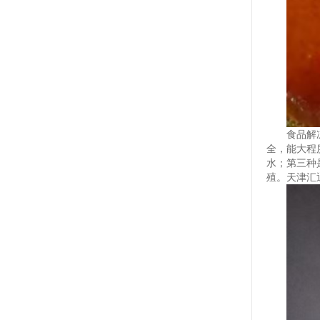
食品解
全，能大程
水；第三种
殖。天津汇