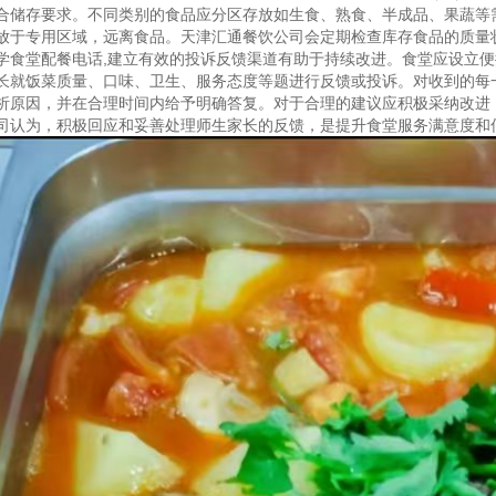
合储存要求。不同类别的食品应分区存放如生食、熟食、半成品、果蔬等
放于专用区域，远离食品。天津汇通餐饮公司会定期检查库存食品的质量
学食堂配餐电话
,建立有效的投诉反馈渠道有助于持续改进。食堂应设立
长就饭菜质量、口味、卫生、服务态度等题进行反馈或投诉。对收到的每
析原因，并在合理时间内给予明确答复。对于合理的建议应积极采纳改进
司认为，积极回应和妥善处理师生家长的反馈，是提升食堂服务满意度和