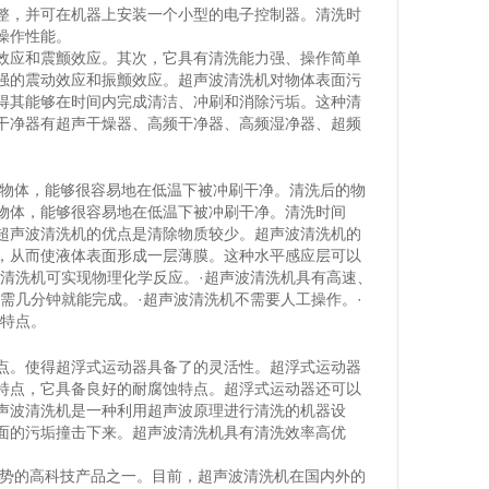
整，并可在机器上安装一个小型的电子控制器。清洗时
操作性能。
效应和震颤效应。其次，它具有清洗能力强、操作简单
强的震动效应和振颤效应。超声波清洗机对物体表面污
得其能够在时间内完成清洁、冲刷和消除污垢。这种清
干净器有超声干燥器、高频干净器、高频湿净器、超频
的物体，能够很容易地在低温下被冲刷干净。清洗后的物
物体，能够很容易地在低温下被冲刷干净。清洗时间
超声波清洗机的优点是清除物质较少。超声波清洗机的
，从而使液体表面形成一层薄膜。这种水平感应层可以
清洗机可实现物理化学反应。·超声波清洗机具有高速、
需几分钟就能完成。·超声波清洗机不需要人工操作。·
等特点。
点。使得超浮式运动器具备了的灵活性。超浮式运动器
特点，它具备良好的耐腐蚀特点。超浮式运动器还可以
声波清洗机是一种利用超声波原理进行清洗的机器设
面的污垢撞击下来。超声波清洗机具有清洗效率高优
优势的高科技产品之一。目前，超声波清洗机在国内外的