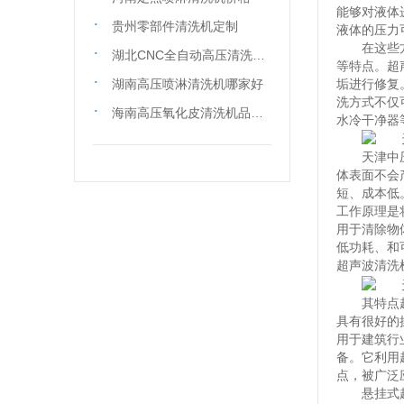
能够对液体
贵州零部件清洗机定制
液体的压力
在这些
湖北CNC全自动高压清洗机哪家好,中压喷淋清洗机订制
等特点。超
湖南高压喷淋清洗机哪家好
垢进行修复
洗方式不仅
海南高压氧化皮清洗机品牌,超声波清洗机价格
水冷干净器
天津中
体表面不会
短、成本低
工作原理是
用于清除物
低功耗、和
超声波清洗
其特点
具有很好的
用于建筑行
备。它利用
点，被广泛
悬挂式