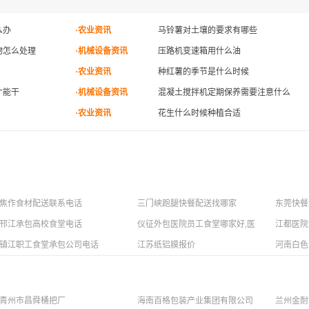
么办
·农业资讯
马铃薯对土壤的要求有哪些
物怎么处理
·机械设备资讯
压路机变速箱用什么油
·农业资讯
种红薯的季节是什么时候
才能干
·机械设备资讯
混凝土搅拌机定期保养需要注意什么
·农业资讯
花生什么时候种植合适
焦作食材配送联系电话
三门峡跑腿快餐配送找哪家
东莞快餐
邗江承包高校食堂电话
仪征外包医院员工食堂哪家好,医院员工食堂外
江都医院
镇江职工食堂承包公司电话
江苏纸铝膜报价
河南白色
青州市昌舜桶把厂
海南百格包装产业集团有限公司
兰州金耐