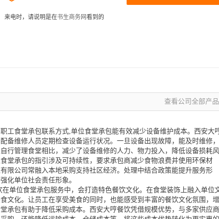
来电时，请说明是在
书生商务网
看到的
查看公司全部产品 
职工食堂承包联系方式,单位食堂承包能有效减少设备维护成本。西安大
，配备维修人员定期检查设备运行状况。一旦设备出现故障，能及时维修
位自行管理食堂相比，减少了设备维修的人力、物力投入，降低设备损耗
位食堂承包的指引涉及可持续性，要求承包商减少食物浪费并使用环保材
理有限公司常融入本地采购支持社区经济。处理中结合政策能提升服务形
，强化单位社会责任形象。
饮在单位食堂承包服务中，会打造特色餐饮文化。在食堂装饰上融入单位
美食文化。让员工在享受美食的同时，也能感受到丰富的餐饮文化氛围，
食堂承包有助于降低采购成本。西安大哼餐饮凭借规模优势，与多家供应