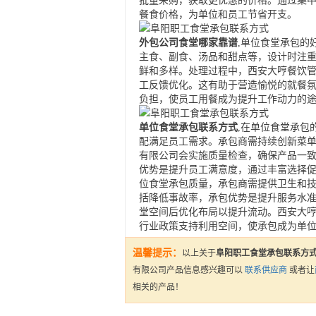
批量采购，获取更优惠的价格。通过集
餐食价格，为单位和员工节省开支。
外包公司食堂哪家靠谱
,单位食堂承包的
主食、副食、汤品和甜点等，设计时注
鲜和多样。处理过程中，西安大哼餐饮
工反馈优化。这有助于营造愉悦的就餐
负担，使员工用餐成为提升工作动力的
单位食堂承包联系方式
,在单位食堂承包
配满足员工需求。承包商需持续创新菜
有限公司会实施质量检查，确保产品一
优势是提升员工满意度，通过丰富选择
位食堂承包质量，承包商需提供卫生和
括降低事故率，承包优势是提升服务水
堂空间后优化布局以提升流动。西安大
行业政策支持利用空间，使承包成为单
温馨提示：
以上关于
阜阳职工食堂承包联系方
有限公司产品信息感兴趣可以
联系供应商
或者让
相关的产品！