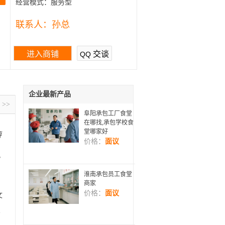
经营模式：
服务型
联系人：
孙总
进入商铺
交谈
QQ
企业最新产品
>>
阜阳承包工厂食堂
在哪找,承包学校食
堂哪家好
哼
价格：
面议
，
风
淮南承包员工食堂
商家
价格：
面议
文
增
商