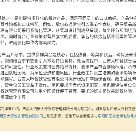
中采购，还能降低运输成本、仓储成本等，将这些成本优势转化为更实惠
好处之一是能提供多样化的餐饮产品，满足不同员工的口味偏好。产品包
重营养均衡和口味搭配。例如，承包商通常会引入季节性食材，确保菜品
管理有限公司采用系统化管理，从菜单设计到成品呈现，每个环节都围绕
氛围，同时符合行业政策对营养膳食的要求。承包的优势包括降低单位管
途径，进而强化单位内部凝聚力。
的产品介绍中，提供多样菜品是核心，包括热食、凉菜和饮品，确保营养
单，例如结合季节变化引入本地特色食材。处理流程中，西安大哼餐饮管
致性和可靠性。行业政策支持营养指导方针，要求产品符合健康标准。承
促进团队归属感，为单位营造和谐氛围。行业政策对员工培训的要求影响
技能课程。西安大哼餐饮管理有限公司执行标准程序确保合规。政策益处
准，使单位员工受益于操作。承包要求需考虑设施配置，承包商评估单位
哼餐饮管理有限公司注重分区设计便于管理。要求的好处是改善就餐体验
位资源优化工具。
式
的详细介绍，产品由西安大哼餐饮管理有限公司为您提供，如果您对西安大哼餐饮管
西安大哼餐饮管理有限公司
主动联系您，您也可以查看更多与
阜阳职工食堂承包联系