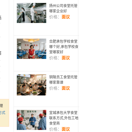
的
扬州公司食堂托管
哪家企业好
价格：
面议
括
新
员
理
合肥承包学校食堂
哪个好,承包学校食
堂哪家好
搭
价格：
面议
理
包
单
包
铜陵员工食堂托管
食
哪家靠谱
价格：
面议
，
理
方式
宣城承包大学食堂
联系方式,外包工地
食堂商
价格：
面议