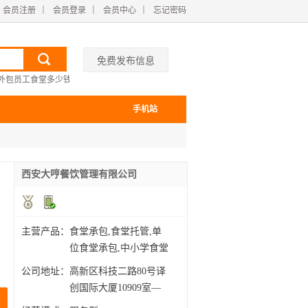
会员注册
｜
会员登录
｜
会员中心
｜
忘记密码
免费发布信息
外包员工食堂多少钱
手机站
西安大哼餐饮管理有限公司
主营产品：
食堂承包,食堂托管,单
位食堂承包,中小学食堂
承
公司地址：
高新区科技二路80号译
创国际大厦10909室—