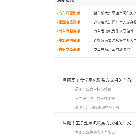
最新资讯
·汽车汽配资讯
轿车前大灯里面有雾气怎
·能源冶炼资讯
钢铁冶炼过程产生的废弃
·汽车汽配资讯
汽车发电机为什么要保养
·建筑建材资讯
砌红砖后要洒水保养几天
·纺织皮革资讯
皮革制品怎么防潮防霉
阜阳职工食堂承包联系方式相关产品：
郑州企业食堂托管报价
东莞外包员工食堂多少钱
淋膜纸厂,淋膜编织布多少钱
阜阳职工食堂承包联系方式相关厂家：
青州宏源包装彩印有限公司