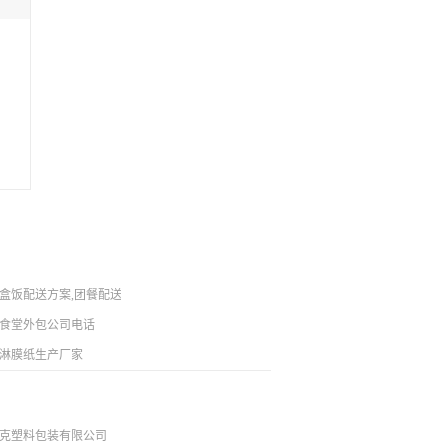
盒饭配送方案,团餐配送服务团队
包联系方式
食堂外包公司电话
淋膜纸生产厂家
克塑料包装有限公司