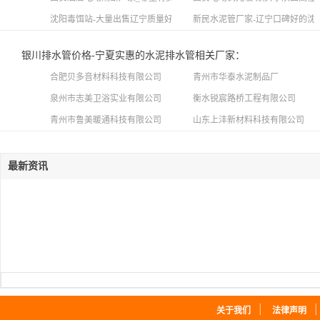
沈阳毒饵站-大量出售辽宁质量好的混凝土毒饵站
新民水泥管厂家-辽宁口碑好的沈
银川排水管价格-宁夏实惠的水泥排水管相关厂家：
合肥贝多音材料科技有限公司
青州市华泰水泥制品厂
泉州市志美卫浴实业有限公司
衡水锐宸路桥工程有限公司
青州市鲁美暖通科技有限公司
山东上沣新材料科技有限公司
最新资讯
｜
关于我们
法律声明