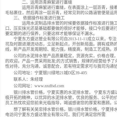
二、运用沥青麻絮进行塞缝
运用沥青麻絮进行塞缝，在表面涂上一层沥青，接着
毛毡裹住，然后再涂一层沥青，经常见到的公路涵管便是运
三、 依据操作标准进行施工
运用水泥制品排水管的时候要依据操作标准进行施工
口、压实抹光还是基础都要做的很好才能够，接口今后要进
要定期的进行保养，只要这样才能够保证不漏水。
宁夏东方盛达管业有限公司自2013-11-11成立以来
司及时跟进潮流动态，立足新起点，开创新局面。拥有成熟
线，新产品开发周期短、能力强，精度高，制造工艺成熟。
公司的水泥排水管产品质量稳定，货源充实，价格合理
的欢迎。产品一贯采用批发;的方式销售，规律的经营给予了
性对待，充分沟通，诚意配合，若有特定需求可与我司沟通
公司地址：宁夏银川绿地21城D区39-405
联系人：朱经理
公司网址：www.nxdfsd.com
银川排水管价格，宁夏实惠的水泥排水管， 宁夏东方盛
极开拓的精神，以优异的水泥排水管，优良的服务、公平的
员工热忱欢迎您前来光临指导，竭诚感谢您的厚爱和惠顾。公司地
想了解有关吴忠排水管价格，银川排水管价格，宁夏排
电访问宁夏东方盛达管业有限公司，我们可满足您所需