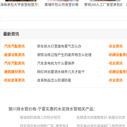
海珠承包大学食堂经营方式
黄埔外包公司食堂价格
萝岗200人工厂食堂承包价格
最新资讯
·汽车汽配资讯
轿车前大灯里面有雾气怎么办
·农业资讯
·能源冶炼资讯
钢铁冶炼过程产生的废弃物怎么处理
·机械设备资
·汽车汽配资讯
汽车发电机为什么要保养
·农业资讯
·建筑建材资讯
砌红砖后要洒水保养几天才能干
·机械设备资
·纺织皮革资讯
皮革制品怎么防潮防霉
·农业资讯
银川排水管价格-宁夏实惠的水泥排水管相关产品：
玻璃钢防腐施工的防护规范
抚顺透光软膜哪家好-销量好的透
西安酒店电动隔断厂家_哪里有卖新品屏风隔断
西安电动调光玻璃移门-陕西高性