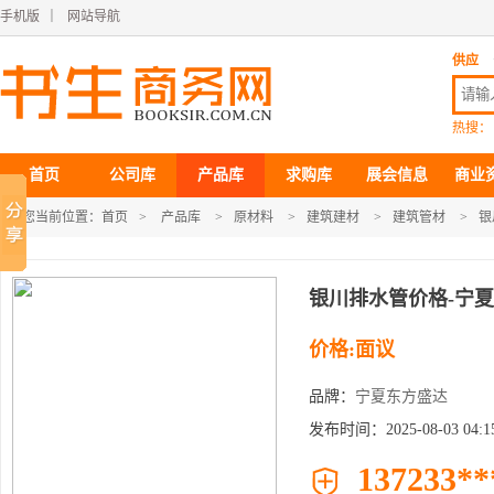
手机版
｜
网站导航
供应
热搜：
首页
公司库
产品库
求购库
展会信息
商业
您当前位置：
首页
>
产品库
>
原材料
>
建筑建材
>
建筑管材
>
银
银川排水管价格-宁
价格:面议
品牌：
宁夏东方盛达
发布时间：2025-08-03 04:15
137233**
